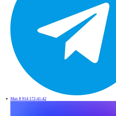
Max
8 914 172-41-42