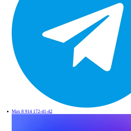
Max
8 914 172-41-42