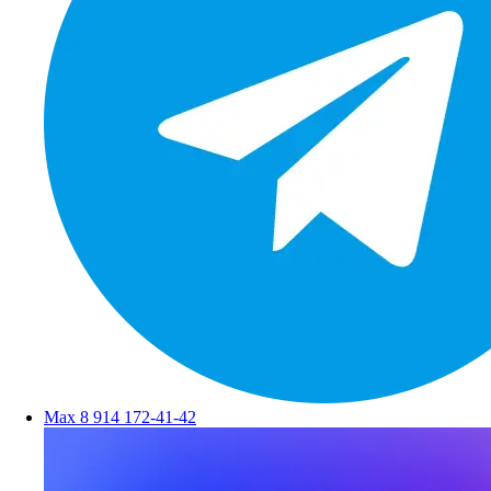
Max
8 914 172-41-42