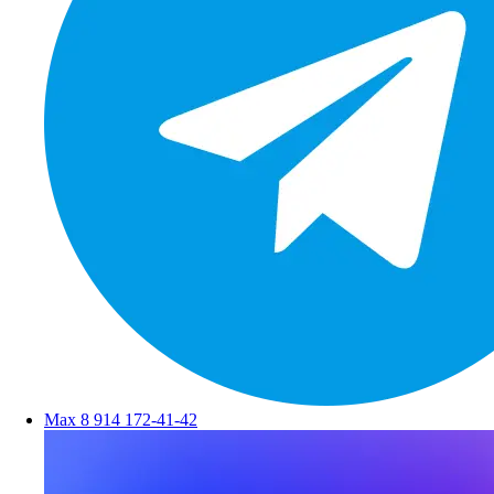
Max
8 914 172-41-42