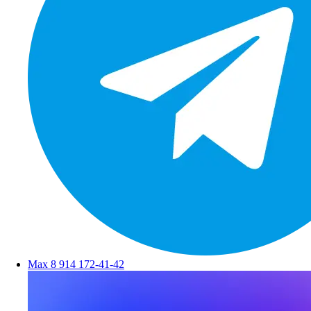
Max
8 914 172-41-42