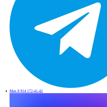
Max
8 914 172-41-42